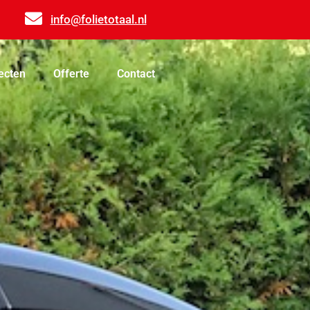
info@folietotaal.nl
ecten
Offerte
Contact