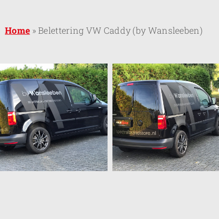
Home
»
Belettering VW Caddy (by Wansleeben)