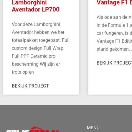
Lamborghini
Vantage F1 E
Aventador LP700
Als ode aan de A
Voor deze Lamborghini
in de Formule 1 a
Aventador hebben we het
car fungeren, is 
totaalpakket toegepast: Full
Vantage F1 Editi
custom design Full Wrap
stand gekomen. 
Full PPF Ceramic pro
BEKIJK PROJEC
bescherming Wij zijn er
trots op en
BEKIJK PROJECT
MENU