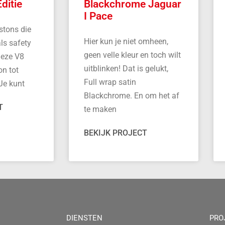
ditie
Blackchrome Jaguar
I Pace
stons die
Hier kun je niet omheen,
ls safety
geen velle kleur en toch wilt
deze V8
uitblinken! Dat is gelukt,
on tot
Full wrap satin
Je kunt
Blackchrome. En om het af
T
te maken
BEKIJK PROJECT
DIENSTEN
PRO