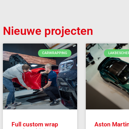
Nieuwe projecten
CARWRAPPING
LAKBESCHE
Full custom wrap
Aston Marti