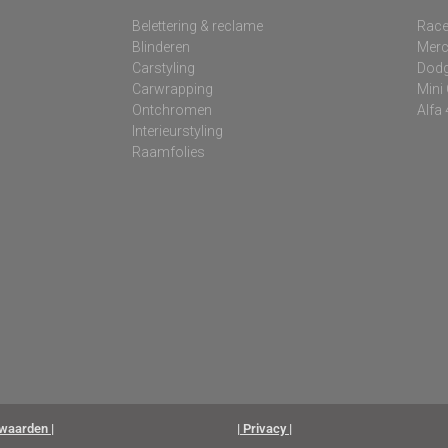
Belettering & reclame
Race
Blinderen
Mer
Carstyling
Dodg
Carwrapping
Mini
Ontchromen
Alfa
Interieurstyling
Raamfolies
waarden |
| Privacy |