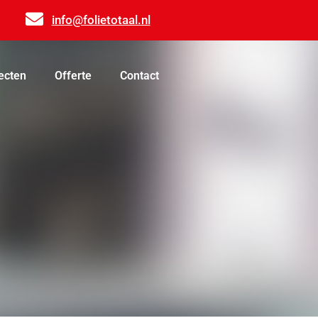
info@folietotaal.nl
ecten
Offerte
Contact