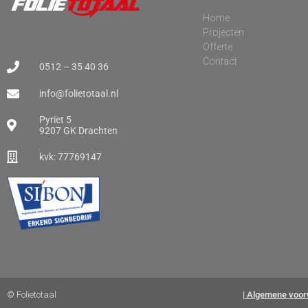
Home
Projecten
Offerte
Contact
0512 – 35 40 36
info@folietotaal.nl
Pyriet 5
9207 GK Drachten
kvk: 77769147
© Folietotaal
| Algemene voor