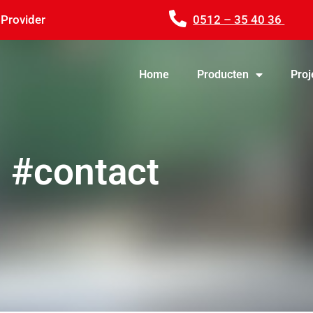
 Provider
0512 – 35 40 36
Home
Producten
Proj
#contact