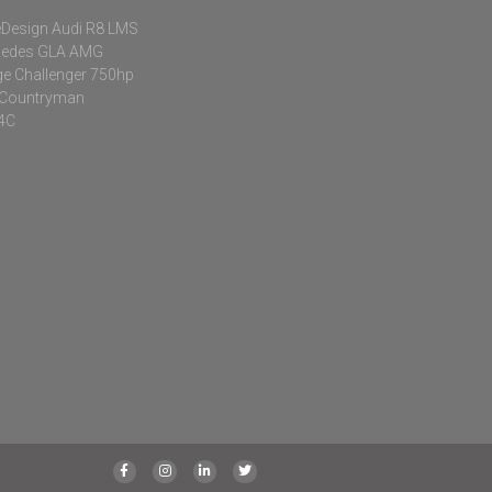
Design Audi R8 LMS
cedes GLA AMG
e Challenger 750hp
 Countryman
 4C