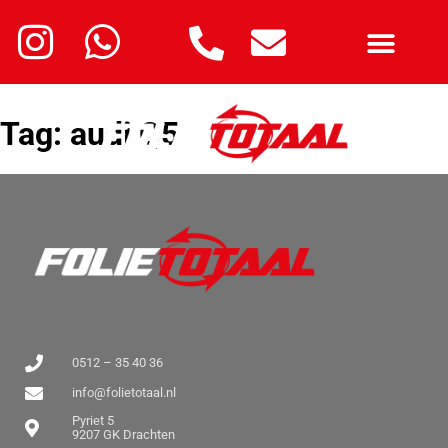
Tag:
audi Q5
0512 – 35 40 36
info@folietotaal.nl
Pyriet 5
9207 GK Drachten