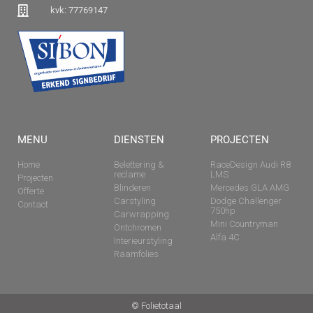
kvk: 77769147
MENU
DIENSTEN
PROJECTEN
Home
Belettering &
RaceDesign Audi R8
reclame
LMS
Projecten
Blinderen
Mercedes GLA AMG
Offerte
Carstyling
Dodge Challenger
Contact
750hp
Carwrapping
Mini Countryman
Ontchromen
Alfa 4C
Interieurstyling
Raamfolies
© Folietotaal