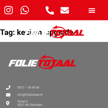
Tag:
keuken-upgrade
0512 – 35 40 36
info@folietotaal.nl
Pyriet 5
9207 GK Drachten