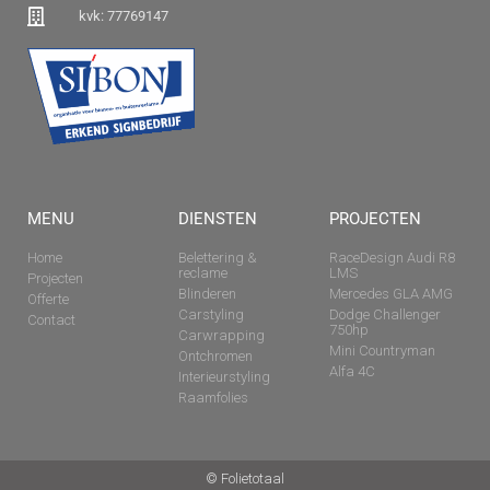
kvk: 77769147
MENU
DIENSTEN
PROJECTEN
Home
Belettering &
RaceDesign Audi R8
reclame
LMS
Projecten
Blinderen
Mercedes GLA AMG
Offerte
Carstyling
Dodge Challenger
Contact
750hp
Carwrapping
Mini Countryman
Ontchromen
Alfa 4C
Interieurstyling
Raamfolies
© Folietotaal