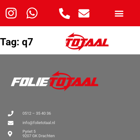
Tag:
q7
0512 – 35 40 36
info@folietotaal.nl
Pyriet 5
9207 GK Drachten