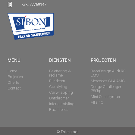
kvk: 77769147
MENU
DIENSTEN
PROJECTEN
Home
Belettering &
RaceDesign Audi R8
reclame
LMS
Projecten
Blinderen
Mercedes GLA AMG
Offerte
Carstyling
Dodge Challenger
Contact
750hp
Carwrapping
Mini Countryman
Ontchromen
Alfa 4C
Interieurstyling
Raamfolies
© Folietotaal