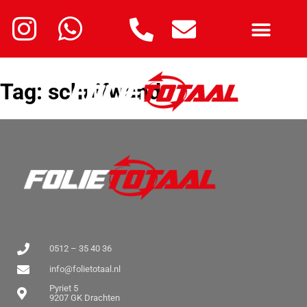
Tag:
schuifwand
0512 – 35 40 36
info@folietotaal.nl
Pyriet 5
9207 GK Drachten