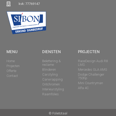
kvk: 77769147
MENU
DIENSTEN
PROJECTEN
Home
Belettering &
RaceDesign Audi R8
reclame
LMS
Projecten
Blinderen
Mercedes GLA AMG
Offerte
Carstyling
Dodge Challenger
Contact
750hp
Carwrapping
Mini Countryman
Ontchromen
Alfa 4C
Interieurstyling
Raamfolies
© Folietotaal