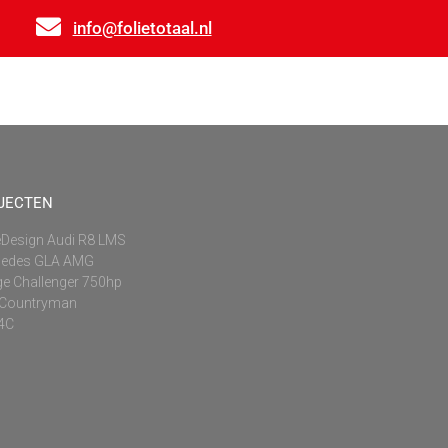
info@folietotaal.nl
ecten
Offerte
Contact
JECTEN
Design Audi R8 LMS
cedes GLA AMG
e Challenger 750hp
 Countryman
 4C