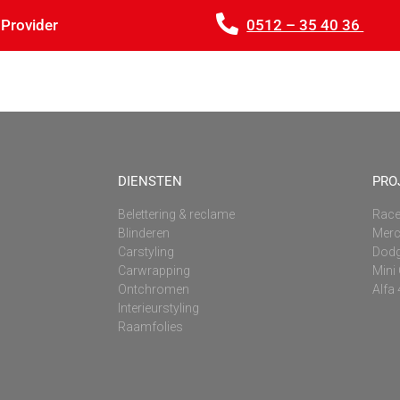
 Provider
0512 – 35 40 36
Home
Producten
Proj
DIENSTEN
PRO
Belettering & reclame
Race
Blinderen
Mer
Carstyling
Dodg
Carwrapping
Mini
Ontchromen
Alfa
Interieurstyling
Raamfolies